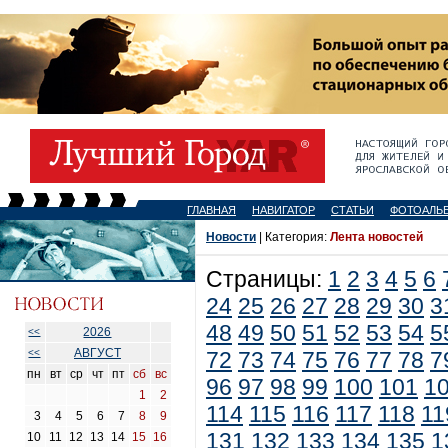
ГЛАВНАЯ
НАВИГАТОР
СТАТЬИ
ФОТОАЛЬ
Новости
| Категория:
Лента новостей
Страницы:
1
2
3
4
5
6
24
25
26
27
28
29
30
3
48
49
50
51
52
53
54
5
2026
<<
АВГУСТ
<<
72
73
74
75
76
77
78
7
пн
вт
ср
чт
пт
сб
вс
96
97
98
99
100
101
1
1
2
114
115
116
117
118
11
3
4
5
6
7
8
9
131
132
133
134
135
1
10
11
12
13
14
15
16