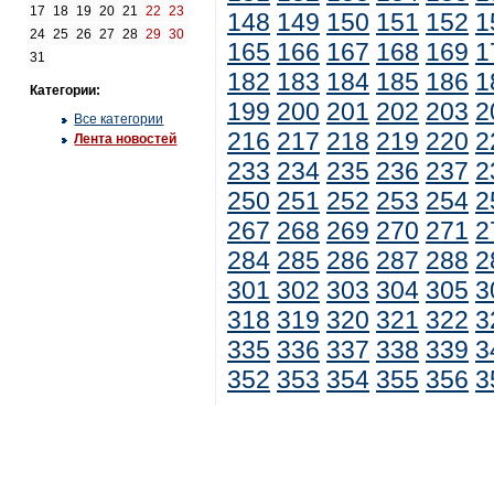
17
18
19
20
21
22
23
148
149
150
151
152
1
24
25
26
27
28
29
30
165
166
167
168
169
1
31
182
183
184
185
186
1
Категории:
199
200
201
202
203
2
Все категории
216
217
218
219
220
2
Лента новостей
233
234
235
236
237
2
250
251
252
253
254
2
267
268
269
270
271
2
284
285
286
287
288
2
301
302
303
304
305
3
318
319
320
321
322
3
335
336
337
338
339
3
352
353
354
355
356
3