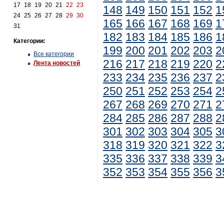
17
18
19
20
21
22
23
148
149
150
151
152
1
24
25
26
27
28
29
30
165
166
167
168
169
1
31
182
183
184
185
186
1
Категории:
199
200
201
202
203
2
Все категории
216
217
218
219
220
2
Лента новостей
233
234
235
236
237
2
250
251
252
253
254
2
267
268
269
270
271
2
284
285
286
287
288
2
301
302
303
304
305
3
318
319
320
321
322
3
335
336
337
338
339
3
352
353
354
355
356
3