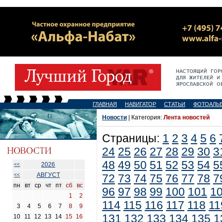
ГЛАВНАЯ
НАВИГАТОР
СТАТЬИ
ФОТОАЛЬ
Новости
| Категория:
Лента новостей
Страницы:
1
2
3
4
5
6
24
25
26
27
28
29
30
3
48
49
50
51
52
53
54
5
2026
<<
АВГУСТ
<<
72
73
74
75
76
77
78
7
пн
вт
ср
чт
пт
сб
вс
96
97
98
99
100
101
1
1
2
114
115
116
117
118
11
3
4
5
6
7
8
9
131
132
133
134
135
1
10
11
12
13
14
15
16