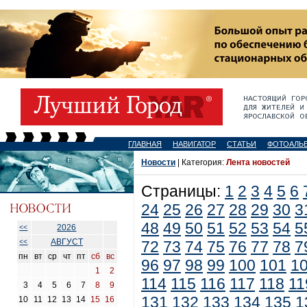
ГЛАВНАЯ
НАВИГАТОР
СТАТЬИ
ФОТОАЛЬ
Новости
| Категория:
Лента новостей
Страницы:
1
2
3
4
5
6
24
25
26
27
28
29
30
3
48
49
50
51
52
53
54
5
2026
<<
АВГУСТ
<<
72
73
74
75
76
77
78
7
пн
вт
ср
чт
пт
сб
вс
96
97
98
99
100
101
1
1
2
114
115
116
117
118
11
3
4
5
6
7
8
9
131
132
133
134
135
1
10
11
12
13
14
15
16