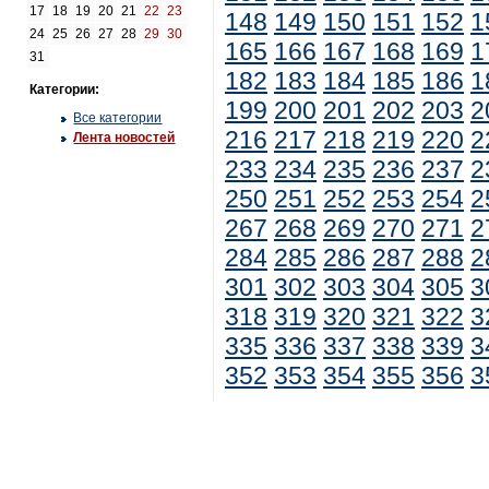
17
18
19
20
21
22
23
148
149
150
151
152
1
24
25
26
27
28
29
30
165
166
167
168
169
1
31
182
183
184
185
186
1
Категории:
199
200
201
202
203
2
Все категории
216
217
218
219
220
2
Лента новостей
233
234
235
236
237
2
250
251
252
253
254
2
267
268
269
270
271
2
284
285
286
287
288
2
301
302
303
304
305
3
318
319
320
321
322
3
335
336
337
338
339
3
352
353
354
355
356
3