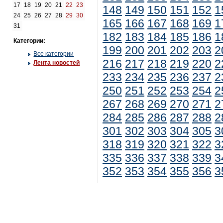
17
18
19
20
21
22
23
148
149
150
151
152
1
24
25
26
27
28
29
30
165
166
167
168
169
1
31
182
183
184
185
186
1
Категории:
199
200
201
202
203
2
Все категории
216
217
218
219
220
2
Лента новостей
233
234
235
236
237
2
250
251
252
253
254
2
267
268
269
270
271
2
284
285
286
287
288
2
301
302
303
304
305
3
318
319
320
321
322
3
335
336
337
338
339
3
352
353
354
355
356
3