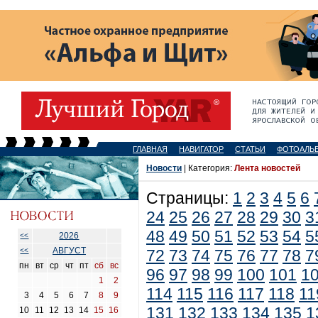
ГЛАВНАЯ
НАВИГАТОР
СТАТЬИ
ФОТОАЛЬ
Новости
| Категория:
Лента новостей
Страницы:
1
2
3
4
5
6
24
25
26
27
28
29
30
3
48
49
50
51
52
53
54
5
2026
<<
АВГУСТ
<<
72
73
74
75
76
77
78
7
пн
вт
ср
чт
пт
сб
вс
96
97
98
99
100
101
1
1
2
114
115
116
117
118
11
3
4
5
6
7
8
9
131
132
133
134
135
1
10
11
12
13
14
15
16