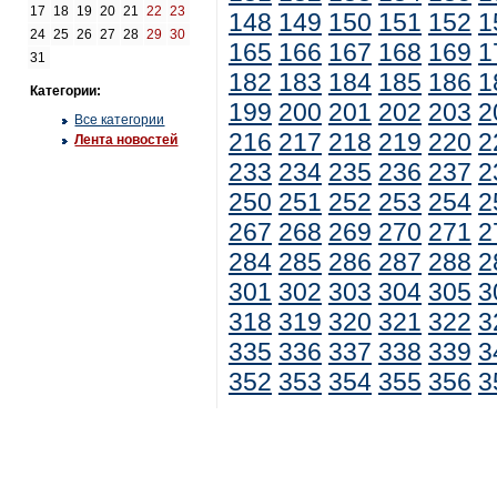
17
18
19
20
21
22
23
148
149
150
151
152
1
24
25
26
27
28
29
30
165
166
167
168
169
1
31
182
183
184
185
186
1
Категории:
199
200
201
202
203
2
Все категории
216
217
218
219
220
2
Лента новостей
233
234
235
236
237
2
250
251
252
253
254
2
267
268
269
270
271
2
284
285
286
287
288
2
301
302
303
304
305
3
318
319
320
321
322
3
335
336
337
338
339
3
352
353
354
355
356
3