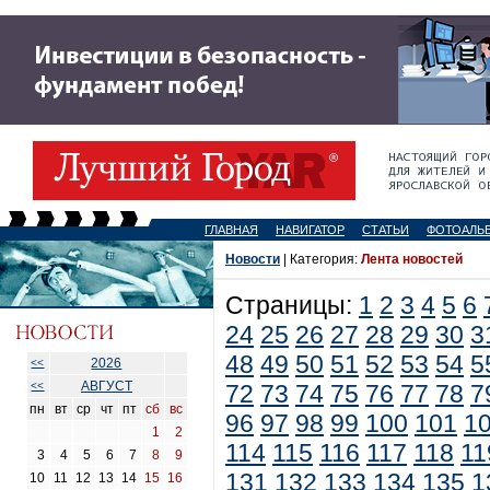
ГЛАВНАЯ
НАВИГАТОР
СТАТЬИ
ФОТОАЛЬ
Новости
| Категория:
Лента новостей
Страницы:
1
2
3
4
5
6
24
25
26
27
28
29
30
3
48
49
50
51
52
53
54
5
2026
<<
АВГУСТ
<<
72
73
74
75
76
77
78
7
пн
вт
ср
чт
пт
сб
вс
96
97
98
99
100
101
1
1
2
114
115
116
117
118
11
3
4
5
6
7
8
9
131
132
133
134
135
1
10
11
12
13
14
15
16