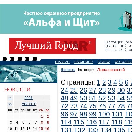
ГЛАВНАЯ
НАВИГАТОР
СТАТЬИ
ФОТОАЛЬ
Новости
| Категория:
Лента новостей
Страницы:
1
2
3
4
5
6
24
25
26
27
28
29
30
3
48
49
50
51
52
53
54
5
2026
<<
АВГУСТ
<<
72
73
74
75
76
77
78
7
пн
вт
ср
чт
пт
сб
вс
96
97
98
99
100
101
1
1
2
114
115
116
117
118
11
3
4
5
6
7
8
9
131
132
133
134
135
1
10
11
12
13
14
15
16