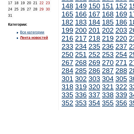
17
18
19
20
21
22
23
148
149
150
151
152
1
24
25
26
27
28
29
30
165
166
167
168
169
1
31
182
183
184
185
186
1
Категории:
199
200
201
202
203
2
Все категории
216
217
218
219
220
2
Лента новостей
233
234
235
236
237
2
250
251
252
253
254
2
267
268
269
270
271
2
284
285
286
287
288
2
301
302
303
304
305
3
318
319
320
321
322
3
335
336
337
338
339
3
352
353
354
355
356
3