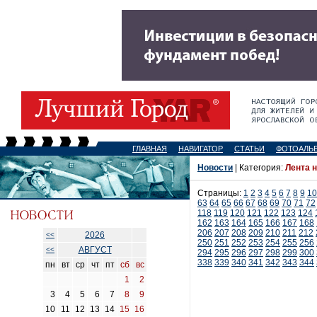
ГЛАВНАЯ
НАВИГАТОР
СТАТЬИ
ФОТОАЛЬ
Новости
| Категория:
Лента 
Страницы:
1
2
3
4
5
6
7
8
9
10
63
64
65
66
67
68
69
70
71
72
118
119
120
121
122
123
124
162
163
164
165
166
167
168
206
207
208
209
210
211
212
2026
<<
250
251
252
253
254
255
256
АВГУСТ
<<
294
295
296
297
298
299
300
338
339
340
341
342
343
344
пн
вт
ср
чт
пт
сб
вс
1
2
3
4
5
6
7
8
9
10
11
12
13
14
15
16