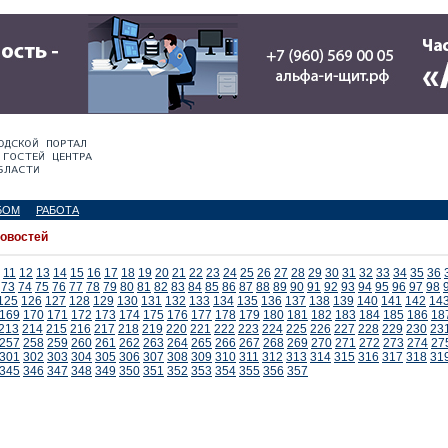
БОМ
РАБОТА
новостей
11
12
13
14
15
16
17
18
19
20
21
22
23
24
25
26
27
28
29
30
31
32
33
34
35
36
73
74
75
76
77
78
79
80
81
82
83
84
85
86
87
88
89
90
91
92
93
94
95
96
97
98
125
126
127
128
129
130
131
132
133
134
135
136
137
138
139
140
141
142
14
169
170
171
172
173
174
175
176
177
178
179
180
181
182
183
184
185
186
18
213
214
215
216
217
218
219
220
221
222
223
224
225
226
227
228
229
230
23
257
258
259
260
261
262
263
264
265
266
267
268
269
270
271
272
273
274
27
301
302
303
304
305
306
307
308
309
310
311
312
313
314
315
316
317
318
31
345
346
347
348
349
350
351
352
353
354
355
356
357