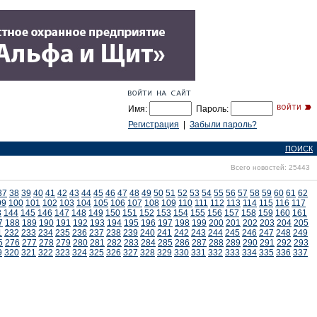
Имя:
Пароль:
Регистрация
|
Забыли пароль?
ПОИСК
Всего новостей: 25443
37
38
39
40
41
42
43
44
45
46
47
48
49
50
51
52
53
54
55
56
57
58
59
60
61
62
99
100
101
102
103
104
105
106
107
108
109
110
111
112
113
114
115
116
117
3
144
145
146
147
148
149
150
151
152
153
154
155
156
157
158
159
160
161
7
188
189
190
191
192
193
194
195
196
197
198
199
200
201
202
203
204
205
1
232
233
234
235
236
237
238
239
240
241
242
243
244
245
246
247
248
249
5
276
277
278
279
280
281
282
283
284
285
286
287
288
289
290
291
292
293
9
320
321
322
323
324
325
326
327
328
329
330
331
332
333
334
335
336
337