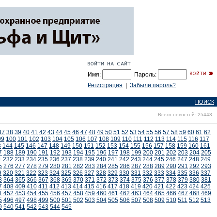
Имя:
Пароль:
Регистрация
|
Забыли пароль?
ПОИСК
Всего новостей: 25443
37
38
39
40
41
42
43
44
45
46
47
48
49
50
51
52
53
54
55
56
57
58
59
60
61
62
99
100
101
102
103
104
105
106
107
108
109
110
111
112
113
114
115
116
117
3
144
145
146
147
148
149
150
151
152
153
154
155
156
157
158
159
160
161
7
188
189
190
191
192
193
194
195
196
197
198
199
200
201
202
203
204
205
1
232
233
234
235
236
237
238
239
240
241
242
243
244
245
246
247
248
249
5
276
277
278
279
280
281
282
283
284
285
286
287
288
289
290
291
292
293
9
320
321
322
323
324
325
326
327
328
329
330
331
332
333
334
335
336
337
3
364
365
366
367
368
369
370
371
372
373
374
375
376
377
378
379
380
381
7
408
409
410
411
412
413
414
415
416
417
418
419
420
421
422
423
424
425
1
452
453
454
455
456
457
458
459
460
461
462
463
464
465
466
467
468
469
5
496
497
498
499
500
501
502
503
504
505
506
507
508
509
510
511
512
513
9
540
541
542
543
544
545