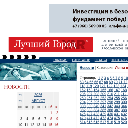
ГЛАВНАЯ
НАВИГАТОР
СТАТЬИ
ФОТОАЛЬ
Новости
| Категория:
Лента 
Страницы:
1
2
3
4
5
6
7
8
9
10
63
64
65
66
67
68
69
70
71
72
118
119
120
121
122
123
124
162
163
164
165
166
167
168
206
207
208
209
210
211
212
2026
<<
250
251
252
253
254
255
256
АВГУСТ
<<
294
295
296
297
298
299
300
338
339
340
341
342
343
344
пн
вт
ср
чт
пт
сб
вс
382
383
384
385
386
387
388
1
2
426
427
428
429
430
431
432
470
471
472
473
474
475
476
3
4
5
6
7
8
9
514
515
516
517
518
519
520
10
11
12
13
14
15
16