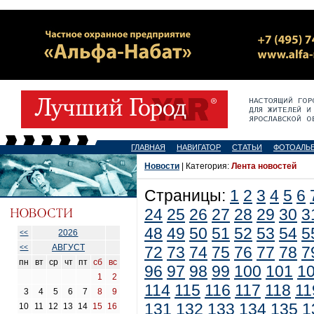
ГЛАВНАЯ
НАВИГАТОР
СТАТЬИ
ФОТОАЛЬ
Новости
| Категория:
Лента новостей
Страницы:
1
2
3
4
5
6
24
25
26
27
28
29
30
3
48
49
50
51
52
53
54
5
2026
<<
АВГУСТ
<<
72
73
74
75
76
77
78
7
пн
вт
ср
чт
пт
сб
вс
96
97
98
99
100
101
1
1
2
114
115
116
117
118
11
3
4
5
6
7
8
9
131
132
133
134
135
1
10
11
12
13
14
15
16