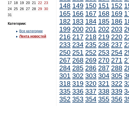
17
18
19
20
21
22
23
148
149
150
151
152
1
24
25
26
27
28
29
30
165
166
167
168
169
1
31
182
183
184
185
186
1
Категории:
199
200
201
202
203
2
Все категории
216
217
218
219
220
2
Лента новостей
233
234
235
236
237
2
250
251
252
253
254
2
267
268
269
270
271
2
284
285
286
287
288
2
301
302
303
304
305
3
318
319
320
321
322
3
335
336
337
338
339
3
352
353
354
355
356
3