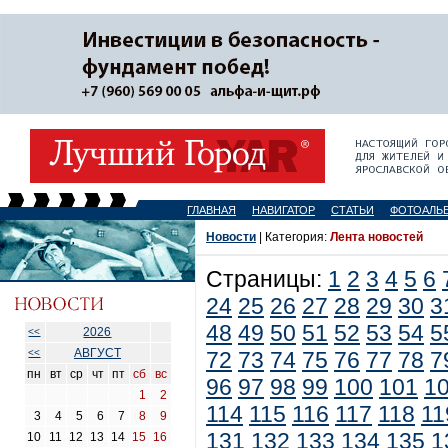
ГЛАВНАЯ
НАВИГАТОР
СТАТЬИ
ФОТОАЛЬ
Новости
| Категория:
Лента новостей
Страницы:
1
2
3
4
5
6
24
25
26
27
28
29
30
3
48
49
50
51
52
53
54
5
2026
<<
АВГУСТ
<<
72
73
74
75
76
77
78
7
пн
вт
ср
чт
пт
сб
вс
96
97
98
99
100
101
1
1
2
114
115
116
117
118
11
3
4
5
6
7
8
9
131
132
133
134
135
1
10
11
12
13
14
15
16