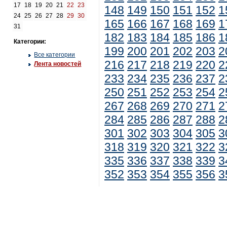
17
18
19
20
21
22
23
148
149
150
151
152
1
24
25
26
27
28
29
30
165
166
167
168
169
1
31
182
183
184
185
186
1
Категории:
199
200
201
202
203
2
Все категории
216
217
218
219
220
2
Лента новостей
233
234
235
236
237
2
250
251
252
253
254
2
267
268
269
270
271
2
284
285
286
287
288
2
301
302
303
304
305
3
318
319
320
321
322
3
335
336
337
338
339
3
352
353
354
355
356
3