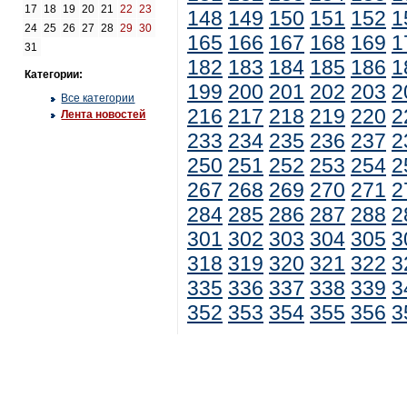
17
18
19
20
21
22
23
148
149
150
151
152
1
24
25
26
27
28
29
30
165
166
167
168
169
1
31
182
183
184
185
186
1
Категории:
199
200
201
202
203
2
Все категории
216
217
218
219
220
2
Лента новостей
233
234
235
236
237
2
250
251
252
253
254
2
267
268
269
270
271
2
284
285
286
287
288
2
301
302
303
304
305
3
318
319
320
321
322
3
335
336
337
338
339
3
352
353
354
355
356
3