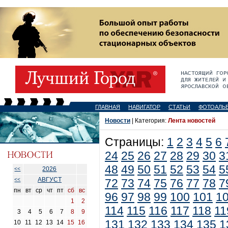
ГЛАВНАЯ
НАВИГАТОР
СТАТЬИ
ФОТОАЛЬ
Новости
| Категория:
Лента новостей
Страницы:
1
2
3
4
5
6
24
25
26
27
28
29
30
3
48
49
50
51
52
53
54
5
2026
<<
АВГУСТ
<<
72
73
74
75
76
77
78
7
пн
вт
ср
чт
пт
сб
вс
96
97
98
99
100
101
1
1
2
114
115
116
117
118
11
3
4
5
6
7
8
9
131
132
133
134
135
1
10
11
12
13
14
15
16