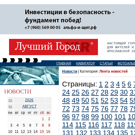
ГЛАВНАЯ
НАВИГАТОР
СТАТЬИ
ФОТОАЛЬ
Новости
| Категория:
Лента новостей
Страницы:
1
2
3
4
5
6
24
25
26
27
28
29
30
3
48
49
50
51
52
53
54
5
2026
<<
АВГУСТ
<<
72
73
74
75
76
77
78
7
пн
вт
ср
чт
пт
сб
вс
96
97
98
99
100
101
1
1
2
114
115
116
117
118
11
3
4
5
6
7
8
9
131
132
133
134
135
1
10
11
12
13
14
15
16