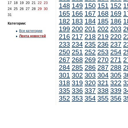
17
18
19
20
21
22
23
148
149
150
151
152
1
24
25
26
27
28
29
30
165
166
167
168
169
1
31
182
183
184
185
186
1
Категории:
199
200
201
202
203
2
Все категории
216
217
218
219
220
2
Лента новостей
233
234
235
236
237
2
250
251
252
253
254
2
267
268
269
270
271
2
284
285
286
287
288
2
301
302
303
304
305
3
318
319
320
321
322
3
335
336
337
338
339
3
352
353
354
355
356
3