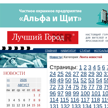
ГЛАВНАЯ
НАВИГАТОР
СТАТЬИ
ФОТОАЛЬ
Новости
| Категория:
Лента новостей
Страницы:
1
2
3
4
5
6
24
25
26
27
28
29
30
3
48
49
50
51
52
53
54
5
2026
<<
АВГУСТ
<<
72
73
74
75
76
77
78
7
пн
вт
ср
чт
пт
сб
вс
96
97
98
99
100
101
1
1
2
114
115
116
117
118
11
3
4
5
6
7
8
9
131
132
133
134
135
1
10
11
12
13
14
15
16