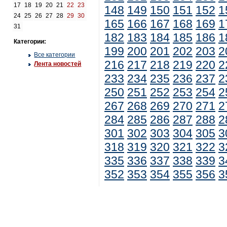
17
18
19
20
21
22
23
148
149
150
151
152
1
24
25
26
27
28
29
30
165
166
167
168
169
1
31
182
183
184
185
186
1
Категории:
199
200
201
202
203
2
Все категории
216
217
218
219
220
2
Лента новостей
233
234
235
236
237
2
250
251
252
253
254
2
267
268
269
270
271
2
284
285
286
287
288
2
301
302
303
304
305
3
318
319
320
321
322
3
335
336
337
338
339
3
352
353
354
355
356
3