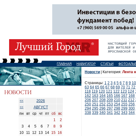
ГЛАВНАЯ
НАВИГАТОР
СТАТЬИ
ФОТОАЛЬ
Новости
| Категория:
Лента 
Страницы:
1
2
3
4
5
6
7
8
9
10
63
64
65
66
67
68
69
70
71
72
118
119
120
121
122
123
124
162
163
164
165
166
167
168
206
207
208
209
210
211
212
2026
<<
250
251
252
253
254
255
256
АВГУСТ
<<
294
295
296
297
298
299
300
338
339
340
341
342
343
344
пн
вт
ср
чт
пт
сб
вс
1
2
3
4
5
6
7
8
9
10
11
12
13
14
15
16