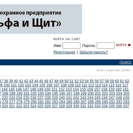
Имя:
Пароль:
Регистрация
|
Забыли пароль?
ПОИСК
Всего новостей: 25443
37
38
39
40
41
42
43
44
45
46
47
48
49
50
51
52
53
54
55
56
57
58
59
60
61
62
99
100
101
102
103
104
105
106
107
108
109
110
111
112
113
114
115
116
117
3
144
145
146
147
148
149
150
151
152
153
154
155
156
157
158
159
160
161
7
188
189
190
191
192
193
194
195
196
197
198
199
200
201
202
203
204
205
1
232
233
234
235
236
237
238
239
240
241
242
243
244
245
246
247
248
249
5
276
277
278
279
280
281
282
283
284
285
286
287
288
289
290
291
292
293
9
320
321
322
323
324
325
326
327
328
329
330
331
332
333
334
335
336
337