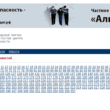
БОМ
РАБОТА
новостей
11
12
13
14
15
16
17
18
19
20
21
22
23
24
25
26
27
28
29
30
31
32
33
34
35
36
73
74
75
76
77
78
79
80
81
82
83
84
85
86
87
88
89
90
91
92
93
94
95
96
97
98
125
126
127
128
129
130
131
132
133
134
135
136
137
138
139
140
141
142
14
169
170
171
172
173
174
175
176
177
178
179
180
181
182
183
184
185
186
18
213
214
215
216
217
218
219
220
221
222
223
224
225
226
227
228
229
230
23
257
258
259
260
261
262
263
264
265
266
267
268
269
270
271
272
273
274
27
301
302
303
304
305
306
307
308
309
310
311
312
313
314
315
316
317
318
31
345
346
347
348
349
350
351
352
353
354
355
356
357